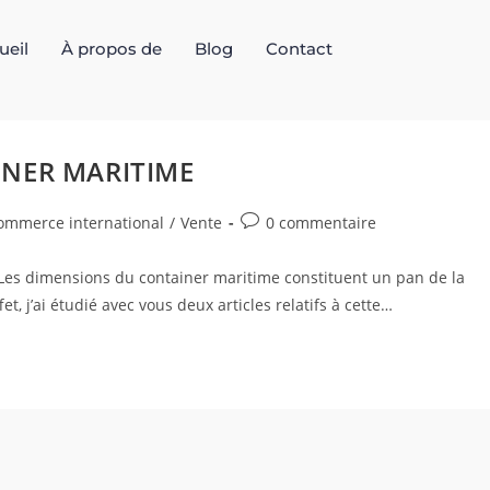
ueil
À propos de
Blog
Contact
INER MARITIME
ommerce international
/
Vente
0 commentaire
Les dimensions du container maritime constituent un pan de la
 j’ai étudié avec vous deux articles relatifs à cette…